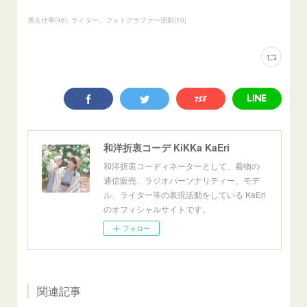
過去仕事
(
46
)
ライター、フォトグラファー活動
(
10
)
和洋折衷コーデ KiKKa KaEri
和洋折衷コーディネーターとして、着物の
通信販売、ラジオパーソナリティー、モデ
ル、ライター等の表現活動をしている KaEri
のオフィシャルサイトです。
フォロー
関連記事