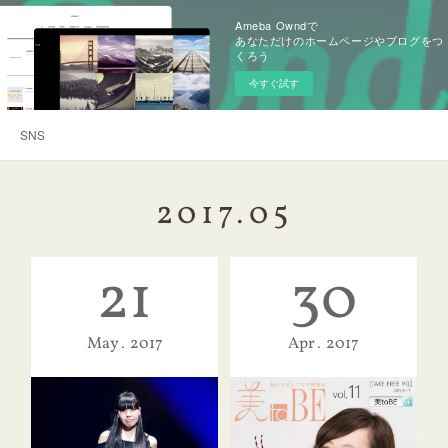
Ameba Owndで
あなただけのホームページやブログをつ
くろう
今すぐ試す
SNS
2017
.
05
21
30
May
2017
Apr
2017