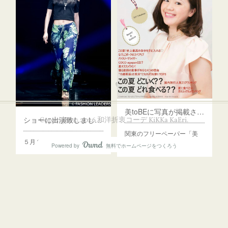
プライバシーポリシー
特定商取引法に基づく表記
美toBEに写真が掲載されました。
ショーに出演致しました。
Copyright ©
2026
和洋折衷コーデ KiKKa KaEri
.
関東のフリーペーパー「美
５月２１日に なんば…
to…
Powered by
無料でホームページをつくろう
AmebaOwnd
フォロー