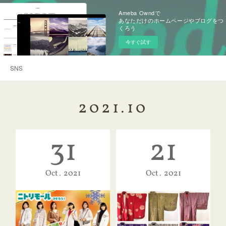
Ameba Owndで
あなただけのホームページやブログをつ
くろう
今すぐ試す
SNS
2021
.
10
31
21
Oct
2021
Oct
2021