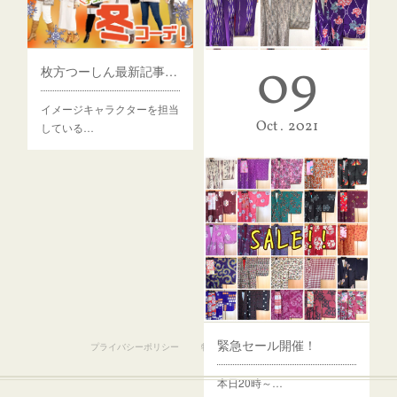
09
枚方つーしん最新記事がアップされました。
イメージキャラクターを担当
10月21日商品入荷
Oct
2021
している…
本日19時ご…
緊急セール開催！
プライバシーポリシー
特定商取引法に基づく表記
本日20時～…